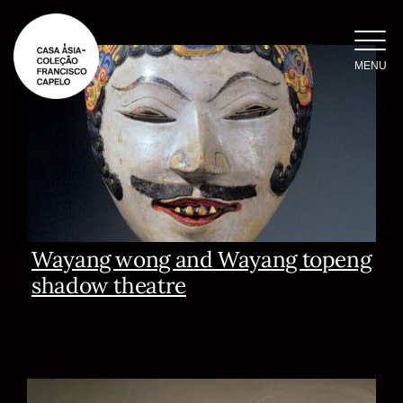
Skip
to
content
MENU
Wayang wong and Wayang topeng
shadow theatre