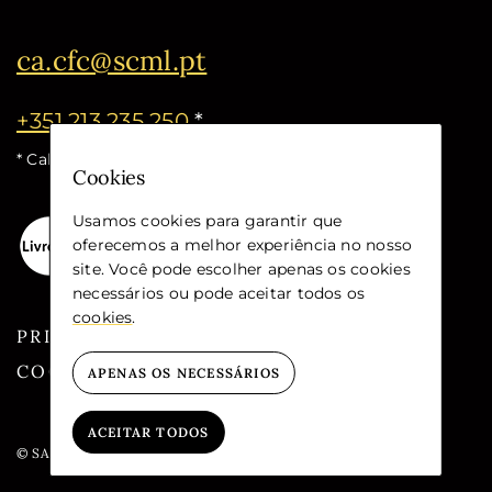
ca.cfc@scml.pt
+351 213 235 250
*
* Call cost for the national fixed network
Cookies
Usamos cookies para garantir que
oferecemos a melhor experiência no nosso
site. Você pode escolher apenas os cookies
necessários ou pode aceitar todos os
cookies
.
PRIVACY
COOKIES
APENAS OS NECESSÁRIOS
ACEITAR TODOS
© SANTA CASA DA MISERICÓRDIA DE LISBOA