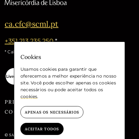
ca.cfc@scml.pt
+351 213 235 250
*
* Call cost for the national fixed network
Cookies
Usamos cookies para garantir que
oferecemos a melhor experiência no nosso
site. Você pode escolher apenas os cookies
necessários ou pode aceitar todos os
cookies
.
PRIVACY
COOKIES
APENAS OS NECESSÁRIOS
ACEITAR TODOS
© SANTA CASA DA MISERICÓRDIA DE LISBOA