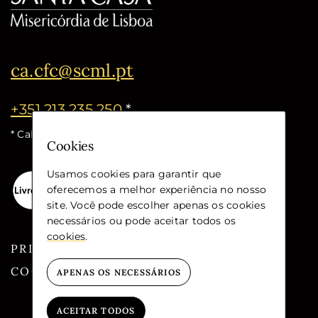
ca.cfc@scml.pt
+351 213 235 250
*
* Call cost for the national fixed network
Cookies
Usamos cookies para garantir que
oferecemos a melhor experiência no nosso
site. Você pode escolher apenas os cookies
necessários ou pode aceitar todos os
cookies
.
PRIVACY
COOKIES
APENAS OS NECESSÁRIOS
ACEITAR TODOS