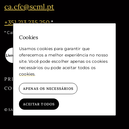
ca.cfc@scml.pt
+351 213 235 250
*
* Call cost for the national fixed network
Cookies
Usamos cookies para garantir que
oferecemos a melhor experiência no nosso
site. Você pode escolher apenas os cookies
necessários ou pode aceitar todos os
cookies
.
PRIVACY
COOKIES
APENAS OS NECESSÁRIOS
ACEITAR TODOS
© SANTA CASA DA MISERICÓRDIA DE LISBOA