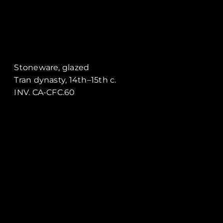
Stoneware, glazed
Tran dynasty, 14th–15th c.
INV. CA-CFC.60