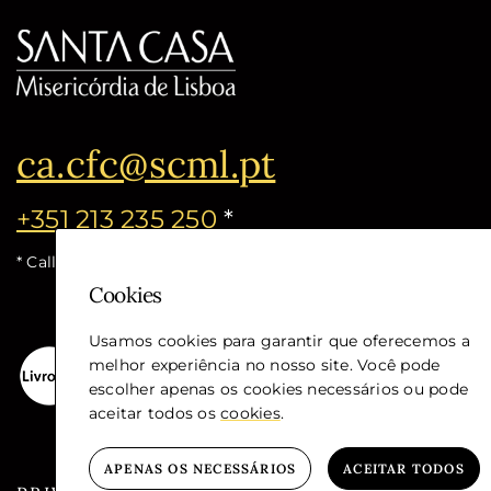
ca.cfc@scml.pt
+351 213 235 250
*
* Call cost for the national fixed network
Cookies
Usamos cookies para garantir que oferecemos a
melhor experiência no nosso site. Você pode
escolher apenas os cookies necessários ou pode
aceitar todos os
cookies
.
APENAS OS NECESSÁRIOS
ACEITAR TODOS