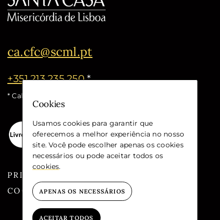
ca.cfc@scml.pt
+351 213 235 250
*
* Call cost for the national fixed network
Cookies
Usamos cookies para garantir que
oferecemos a melhor experiência no nosso
site. Você pode escolher apenas os cookies
necessários ou pode aceitar todos os
cookies
.
PRIVACY
COOKIES
APENAS OS NECESSÁRIOS
ACEITAR TODOS