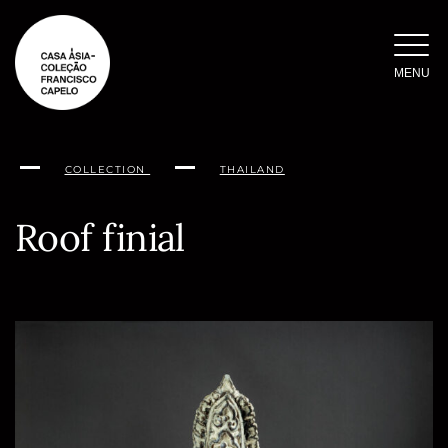
Skip
to
content
MENU
COLLECTION
THAILAND
Roof finial
Conteúdo
da
página