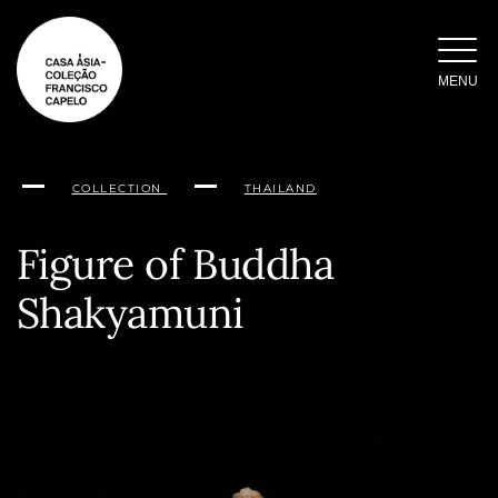
Skip
to
content
MENU
COLLECTION
THAILAND
Figure of Buddha
Shakyamuni
Conteúdo
da
página