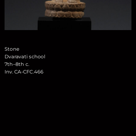
Stone
Dvaravati school
7th–8th c.
Inv. CA-CFC.466