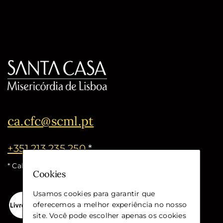
ca.cfc@scml.pt
+351 213 235 250
*
* Call cost for the national fixed network
Cookies
Usamos cookies para garantir que
oferecemos a melhor experiência no nosso
site. Você pode escolher apenas os cookies