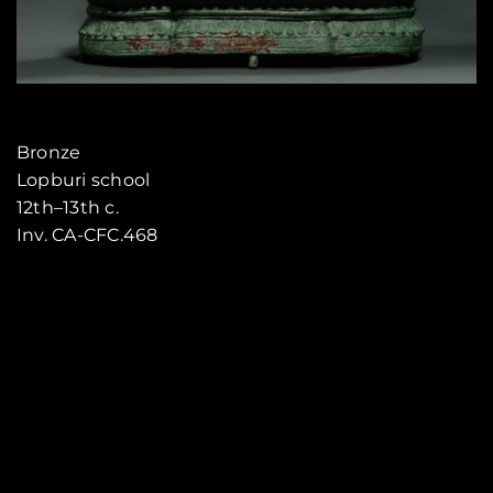
Bronze
Lopburi school
12th–13th c.
Inv. CA-CFC.468