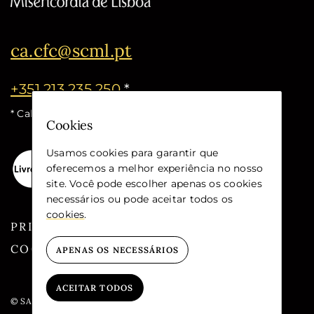
ca.cfc@scml.pt
+351 213 235 250
*
* Call cost for the national fixed network
Cookies
Usamos cookies para garantir que
oferecemos a melhor experiência no nosso
site. Você pode escolher apenas os cookies
necessários ou pode aceitar todos os
cookies
.
PRIVACY
COOKIES
APENAS OS NECESSÁRIOS
ACEITAR TODOS
© SANTA CASA DA MISERICÓRDIA DE LISBOA