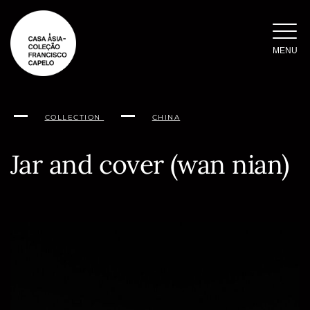
Skip
to
content
MENU
COLLECTION
CHINA
Jar and cover (wan nian)
Conteúdo
da
página